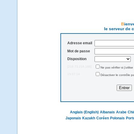
Bien
le serveur de 
Adresse email
Mot de passe
Disposition
[216.73.216.198]
Ne pas vérifier si j'utilis
15:37:14
Désactiver le contrôle p
Anglais (English)
Albanais
Arabe
Chi
Japonais
Kazakh
Coréen
Polonais
Port