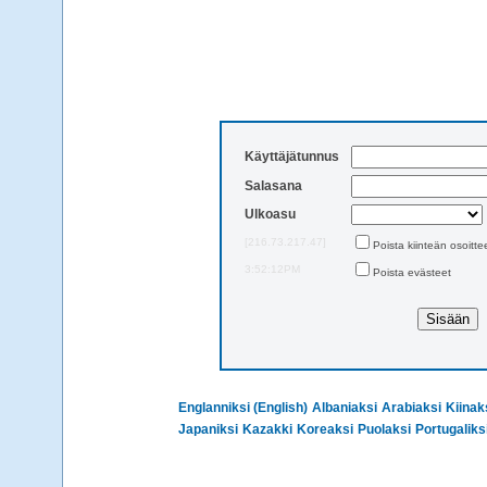
Käyttäjätunnus
Salasana
Ulkoasu
[216.73.217.47]
Poista kiinteän osoitte
3:52:12PM
Poista evästeet
Englanniksi (English)
Albaniaksi
Arabiaksi
Kiinak
Japaniksi
Kazakki
Koreaksi
Puolaksi
Portugaliks